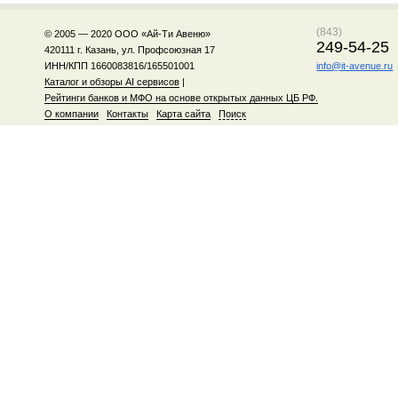
(843)
© 2005 — 2020 ООО «Ай-Ти Авеню»
249-54-25
420111 г. Казань, ул. Профсоюзная 17
ИНН/КПП 1660083816/165501001
info@it-avenue.ru
Каталог и обзоры AI сервисов
|
Рейтинги банков и МФО на основе открытых данных ЦБ РФ.
О компании
Контакты
Карта сайта
Поиск