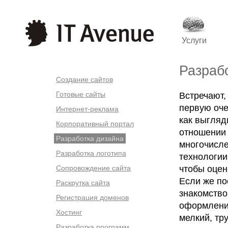
Услуги
Разраб
Создание сайтов
Готовые сайты
Встречают, 
первую оче
Интернет-реклама
как выгляд
Корпоративный портал
отношении 
Разработка дизайна
многочисле
Разработка логотипа
технологи
Сопровождение сайта
чтобы оцени
Если же по
Раскрутка сайта
знакомство
Регистрация доменов
оформление
Хостинг
мелкий, тр
Разработка программ