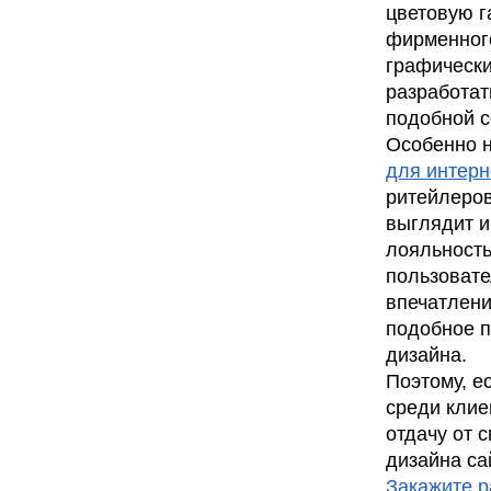
цветовую г
фирменног
графически
разработат
подобной с
Особенно н
для интерн
ритейлеров
выглядит и
лояльность
пользовате
впечатлени
подобное п
дизайна.
Поэтому, е
среди клие
отдачу от 
дизайна са
Закажите р