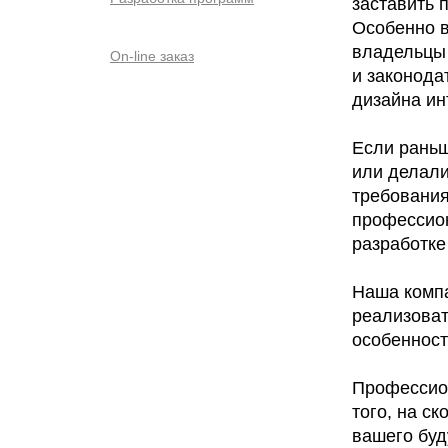
заставить 
Особенно в
владельцы 
On-line заказ
и законода
дизайна инт
Если рань
или делали
требования
профессион
разработке
Наша компа
реализоват
особенност
Профессион
того, на с
вашего буд