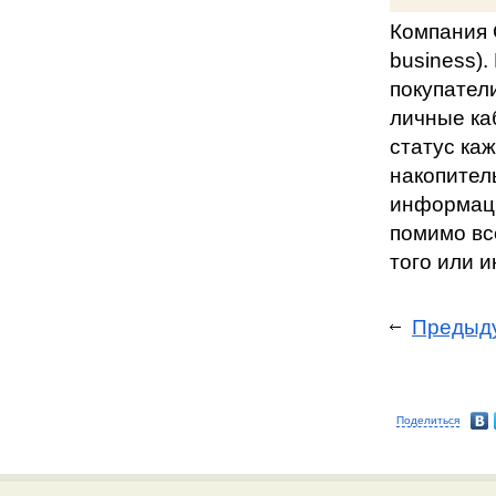
Компания 
business).
покупател
личные ка
статус каж
накопител
информаци
помимо вс
того или и
Предыд
Поделиться