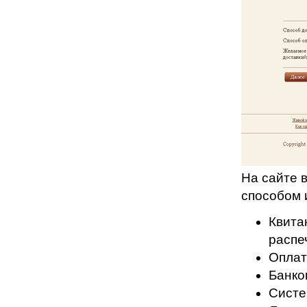
На сайте 
способом 
Квита
распе
Оплат
Банко
Систе