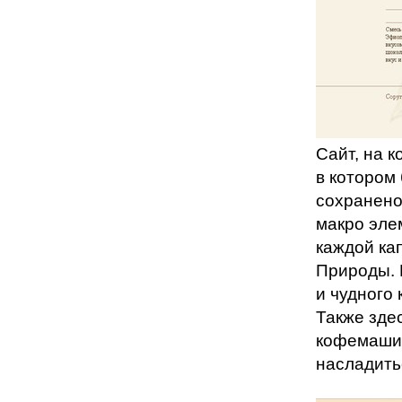
Сайт, на 
в котором
сохранено
макро элем
каждой ка
Природы. К
и чудного
Также зде
кофемашин
насладить