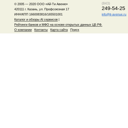
(843)
© 2005 — 2020 ООО «Ай-Ти Авеню»
249-54-25
420111 г. Казань, ул. Профсоюзная 17
ИНН/КПП 1660083816/165501001
info@it-avenue.ru
Каталог и обзоры AI сервисов
|
Рейтинги банков и МФО на основе открытых данных ЦБ РФ.
О компании
Контакты
Карта сайта
Поиск