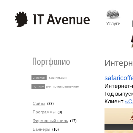
Услуги
Интерн
safaricoff
списком
картинками
Интернет-
по типу
или
по направлениям
Год выпуск
Клиент
«С
Сайты
(83)
Программы
(8)
Фирменный стиль
(17)
Баннеры
(10)