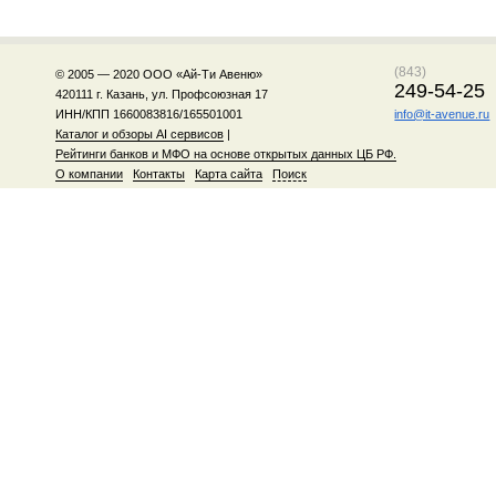
(843)
© 2005 — 2020 ООО «Ай-Ти Авеню»
249-54-25
420111 г. Казань, ул. Профсоюзная 17
ИНН/КПП 1660083816/165501001
info@it-avenue.ru
Каталог и обзоры AI сервисов
|
Рейтинги банков и МФО на основе открытых данных ЦБ РФ.
О компании
Контакты
Карта сайта
Поиск