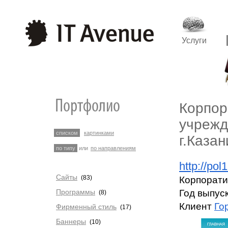
Услуги
Корпор
учрежд
списком
картинками
г.Казан
по типу
или
по направлениям
http://pol1
Сайты
(83)
Корпорати
Программы
Год выпуск
(8)
Клиент
Го
Фирменный стиль
(17)
Баннеры
(10)