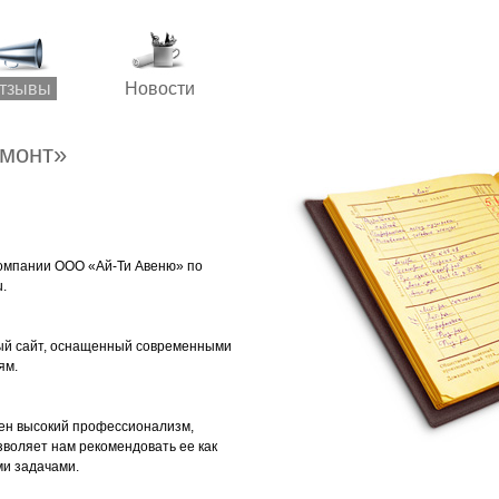
тзывы
Новости
емонт»
омпании ООО «Ай-Ти Авеню» по
.
ый сайт, оснащенный современными
ям.
чен высокий профессионализм,
зволяет нам рекомендовать ее как
ми задачами.