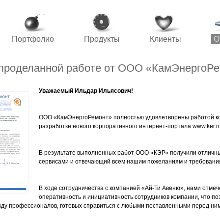
Портфолио
Продукты
Клиенты
О
 проделанной работе от ООО «КамЭнергоР
Уважаемый Ильдар Ильясович!
ООО «КамЭнергоРемонт» полностью удовлетворены работой к
разработке нового корпоративного интернет-портала www.ker.ru
В результате выполненных работ ООО «КЭР» получили отличн
сервисами и отвечающий всем нашим пожеланиям и требовани
В ходе сотрудничества с компанией «Ай-Ти Авеню», нами отме
оперативность и инициативность сотрудников компании, что по
ду профессионалов, готовых справиться с любыми поставленными перед ни