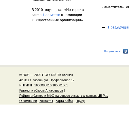
Заместитель Ге
В 2010 году портал «Не терпи!»
занял
1-ое место
в номинации
«Общественные организации».
Предыдущий
Поделиться
© 2005 — 2020 ООО «Ай-Ти Авеню»
420111 г. Казань, ул. Профсоюзная 17
ИНН/КПП 1660083816/165501001
Каталог и обзоры AI сервисов
|
Рейтинги банков и МФО на основе открытых данных ЦБ РФ.
О компании
Контакты
Карта сайта
Поиск