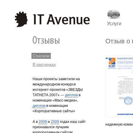
Услуги
Отзыв о
Списком
В картинках
Наши проекты заметили на
международном конкурсе
интернет-проектов «ЗВЕЗДЫ
ТАТНЕТА 2007» —
диплом
в
номинации «Масс-медиа»,
диплом
в номинации
«Корпоративные сайты»
А в
2008
и
2009
годах наш сайт
надежную коман
признавался лучшим
корпоративным сайтом.