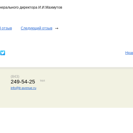
нерального директора И.И.Махмутов
 отзыв
Следующий отзыв
Нра
(843)
249-54-25
тел
info@it-avenue.ru