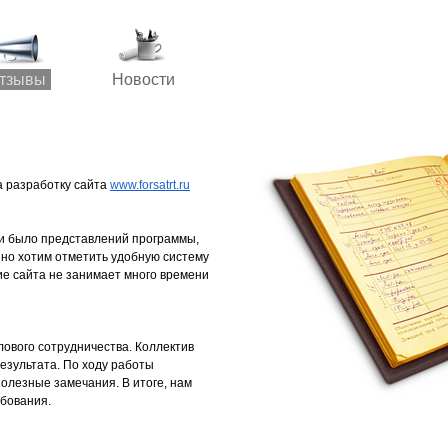
тзывы
Новости
 разработку сайта
www.forsatrt.ru
и было представлений программы,
нно хотим отметить удобную систему
е сайта не занимает много времени
лового сотрудничества. Коллектив
езультата. По ходу работы
олезные замечания. В итоге, нам
бования.