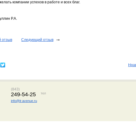
елать компании успехов в работе и всех благ.
уллин Р.А.
 отзыв
Следующий отзыв
Нра
(843)
249-54-25
тел
info@it-avenue.ru