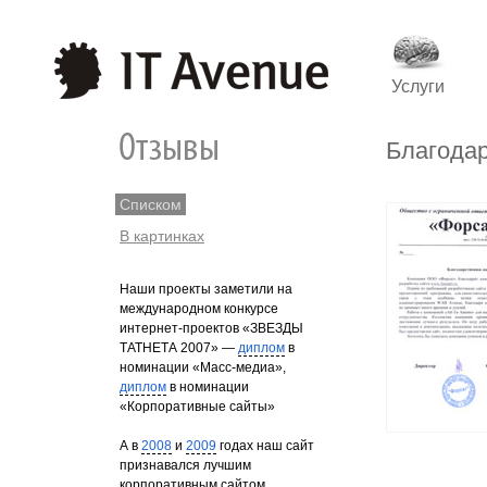
Услуги
Благода
Списком
В картинках
Наши проекты заметили на
международном конкурсе
интернет-проектов «ЗВЕЗДЫ
ТАТНЕТА 2007» —
диплом
в
номинации «Масс-медиа»,
диплом
в номинации
«Корпоративные сайты»
А в
2008
и
2009
годах наш сайт
признавался лучшим
корпоративным сайтом.