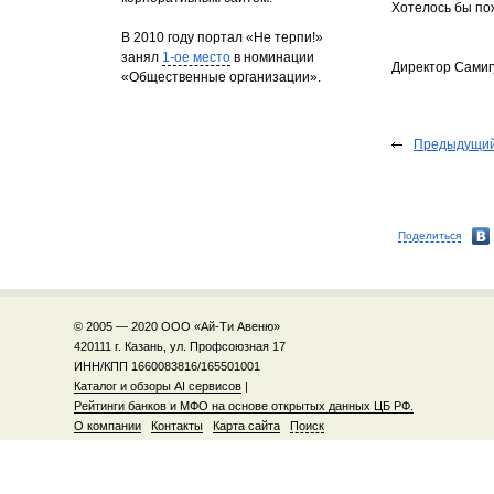
Хотелось бы пож
В 2010 году портал «Не терпи!»
занял
1-ое место
в номинации
Директор Самиг
«Общественные организации».
Предыдущий
Поделиться
© 2005 — 2020 ООО «Ай-Ти Авеню»
420111 г. Казань, ул. Профсоюзная 17
ИНН/КПП 1660083816/165501001
Каталог и обзоры AI сервисов
|
Рейтинги банков и МФО на основе открытых данных ЦБ РФ.
О компании
Контакты
Карта сайта
Поиск