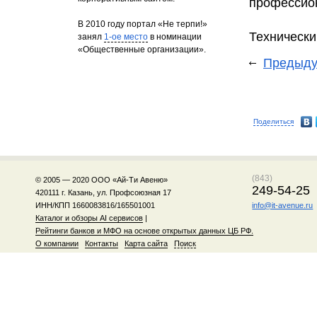
профессион
В 2010 году портал «Не терпи!»
Технически
занял
1-ое место
в номинации
«Общественные организации».
Предыду
Поделиться
(843)
© 2005 — 2020 ООО «Ай-Ти Авеню»
249-54-25
420111 г. Казань, ул. Профсоюзная 17
ИНН/КПП 1660083816/165501001
info@it-avenue.ru
Каталог и обзоры AI сервисов
|
Рейтинги банков и МФО на основе открытых данных ЦБ РФ.
О компании
Контакты
Карта сайта
Поиск