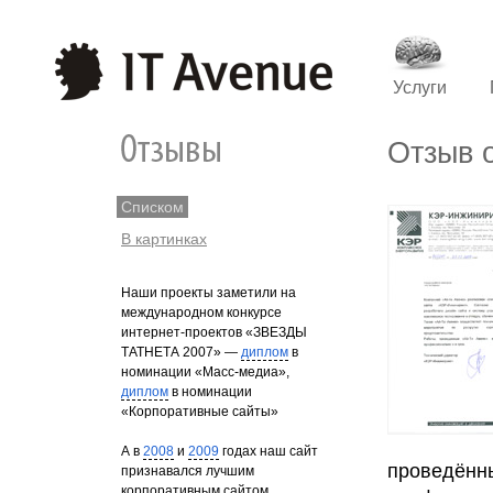
Услуги
Отзыв 
Списком
В картинках
Наши проекты заметили на
международном конкурсе
интернет-проектов «ЗВЕЗДЫ
ТАТНЕТА 2007» —
диплом
в
номинации «Масс-медиа»,
диплом
в номинации
«Корпоративные сайты»
А в
2008
и
2009
годах наш сайт
проведённы
признавался лучшим
корпоративным сайтом.