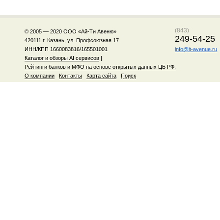
(843)
© 2005 — 2020 ООО «Ай-Ти Авеню»
249-54-25
420111 г. Казань, ул. Профсоюзная 17
ИНН/КПП 1660083816/165501001
info@it-avenue.ru
Каталог и обзоры AI сервисов
|
Рейтинги банков и МФО на основе открытых данных ЦБ РФ.
О компании
Контакты
Карта сайта
Поиск