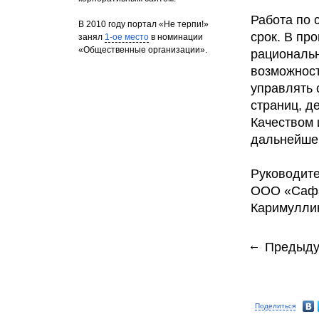
Работа по 
В 2010 году портал «Не терпи!»
срок. В пр
занял
1-ое место
в номинации
«Общественные организации».
рациональ
возможност
управлять 
страниц, д
Качеством 
дальнейшем
Руководите
ООО «Сафа
Каримулли
Предыду
Поделиться