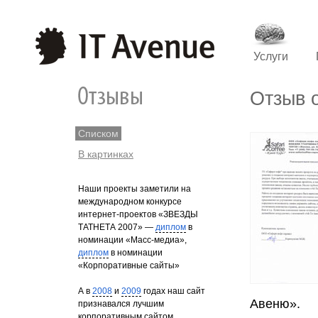
Услуги
Отзыв 
Списком
В картинках
Наши проекты заметили на
международном конкурсе
интернет-проектов «ЗВЕЗДЫ
ТАТНЕТА 2007» —
диплом
в
номинации «Масс-медиа»,
диплом
в номинации
«Корпоративные сайты»
А в
2008
и
2009
годах наш сайт
Авеню».
признавался лучшим
корпоративным сайтом.